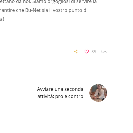
pettano da noi. Siamo orgogliosi di servire la
antire che Bu-Net sia il vostro punto di
a!
35
Likes
Avviare una seconda
attività: pro e contro