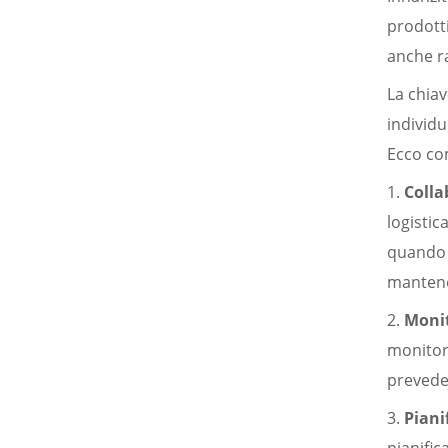
prodotti
anche ra
La chiav
individu
Ecco com
1.
Colla
logistic
quando i
mantener
2.
Monit
monitor
prevede
3.
Piani