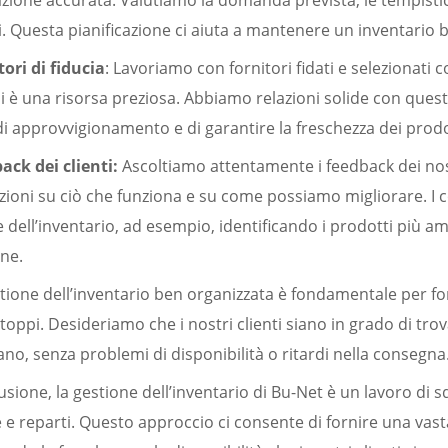
azione accurata. Valutiamo la domanda prevista, le tempistic
. Questa pianificazione ci aiuta a mantenere un inventario b
tori di fiducia
: Lavoriamo con fornitori fidati e selezionati c
i è una risorsa preziosa. Abbiamo relazioni solide con questi 
i approvvigionamento e di garantire la freschezza dei prodo
ack dei clienti:
Ascoltiamo attentamente i feedback dei nost
ioni su ciò che funziona e su come possiamo migliorare. I com
 dell’inventario, ad esempio, identificando i prodotti più a
one.
ione dell’inventario ben organizzata è fondamentale per for
toppi. Desideriamo che i nostri clienti siano in grado di trov
no, senza problemi di disponibilità o ritardi nella consegna
usione, la gestione dell’inventario di Bu-Net è un lavoro di
e reparti. Questo approccio ci consente di fornire una vasta 