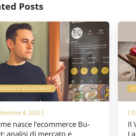
ated Posts
COMMERCE MANAGEMENT
E
]
[
ttembre 4, 2023
O
me nasce l’ecommerce Bu-
Il
t: analisi di mercato e
La