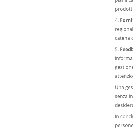
pianific
prodotti
4.
Forni
regional
catena d
5.
Feedb
informaz
gestione
attenzi
Una gest
senza in
desidera
In concl
persone 