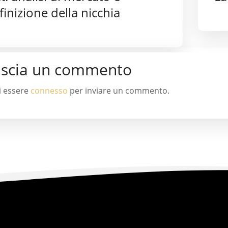
finizione della nicchia
ascia un commento
i essere
connesso
per inviare un commento.