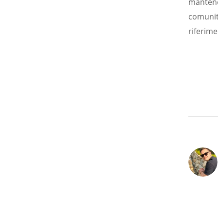
mantenen
comunità
riferime