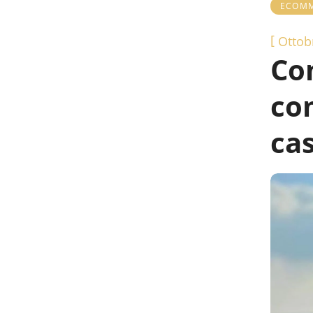
ECOMM
[
Ottob
Com
com
ca