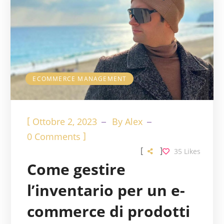
ECOMMERCE MANAGEMENT
[
Ottobre 2, 2023
By
Alex
]
0 Comments
[
]
35
Likes
Come gestire
l’inventario per un e-
commerce di prodotti