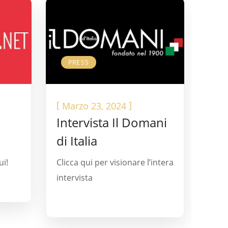
PRESS
[
]
Marzo 23, 2024
Intervista Il Domani
di Italia
ui!
Clicca qui per visionare l’intera
intervista