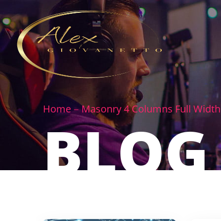
Home
Masonry 4 Columns Full Width
BLOG