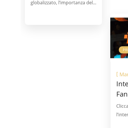
globalizzato, l’importanza del...
PR
[
Mar
Int
Fan
Clicc
l’inte