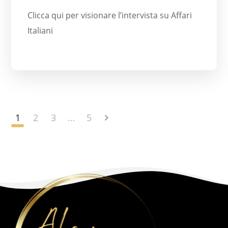
Clicca qui per visionare l’intervista su Affari
Italiani
1
2
3
…
5